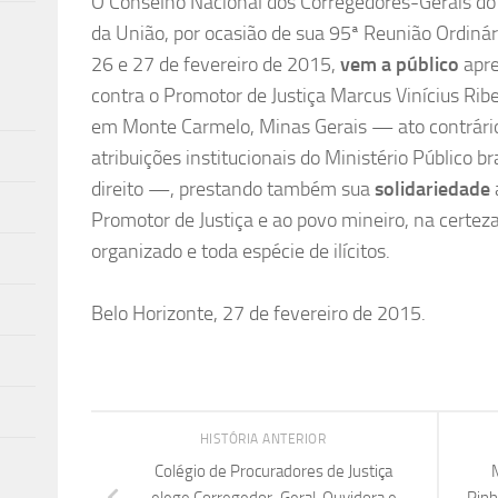
O Conselho Nacional dos Corregedores-Gerais do 
da União, por ocasião de sua 95ª Reunião Ordinár
26 e 27 de fevereiro de 2015,
vem a público
apre
contra o Promotor de Justiça Marcus Vinícius Rib
em Monte Carmelo, Minas Gerais — ato contrário 
atribuições institucionais do Ministério Público b
direito —, prestando também sua
solidariedade
Promotor de Justiça e ao povo mineiro, na certeza
organizado e toda espécie de ilícitos.
Belo Horizonte, 27 de fevereiro de 2015.
HISTÓRIA ANTERIOR
Colégio de Procuradores de Justiça
M
elege Corregedor-Geral, Ouvidora e
Pinh