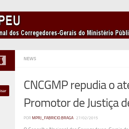
NEWS
CNCGMP repudia o at
Promotor de Justiça d
POR
MPRJ_FABRICIO.BRAGA
·
27/02/2015