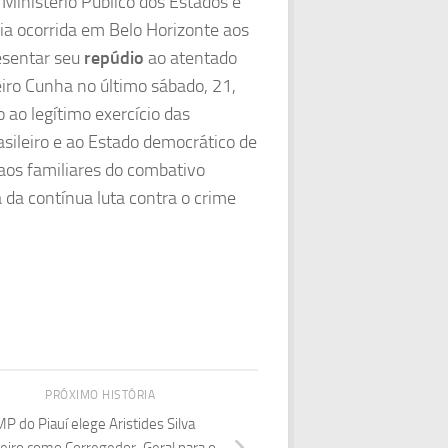
Ministério Público dos Estados e
ia ocorrida em Belo Horizonte aos
sentar seu
repúdio
ao atentado
eiro Cunha no último sábado, 21,
ao legítimo exercício das
rasileiro e ao Estado democrático de
aos familiares do combativo
 da contínua luta contra o crime
PRÓXIMO HISTÓRIA
P do Piauí elege Aristides Silva
eiro como Corregedor-Geral para o