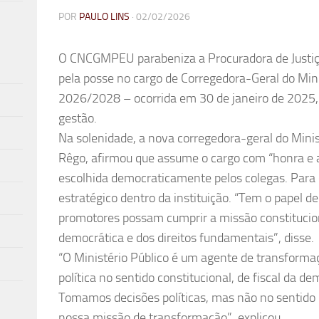
POR
PAULO LINS
·
02/02/2026
O CNCGMPEU parabeniza a Procuradora de Justiça
pela posse no cargo de Corregedora-Geral do Mini
2026/2028 – ocorrida em 30 de janeiro de 2025, 
gestão.
Na solenidade, a nova corregedora-geral do Minist
Rêgo, afirmou que assume o cargo com “honra e a
escolhida democraticamente pelos colegas. Para 
estratégico dentro da instituição. “Tem o papel de
promotores possam cumprir a missão constitucio
democrática e dos direitos fundamentais”, disse.
“O Ministério Público é um agente de transforma
política no sentido constitucional, de fiscal da d
Tomamos decisões políticas, mas não no sentido p
nossa missão de transformação”, explicou.