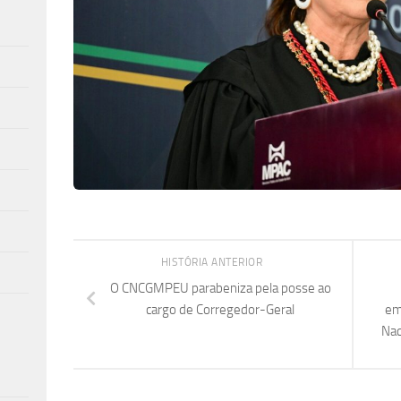
HISTÓRIA ANTERIOR
O CNCGMPEU parabeniza pela posse ao
cargo de Corregedor-Geral
em
Nac