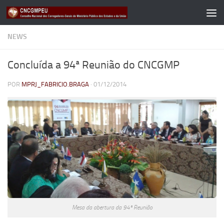
Skip to content
NEWS
Concluída a 94ª Reunião do CNCGMP
POR
MPRJ_FABRICIO.BRAGA
·
01/12/2014
Mesa da abertura da 94ª Reunião